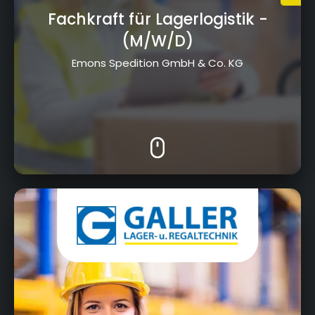
Fachkraft für Lagerlogistik
-
Unsere Ausbildungsplätze
(M/W/D)
in Kulmbach und der Region
Emons Spedition GmbH & Co. KG
Robert-Galler-Strasse 1, 95326 Kulmbach