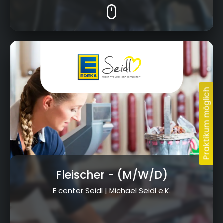
Am Goldenen Feld 2 & Fritz-Hornschuch-Str. 9,
95326 Kulmbach
Fleischer
- (M/W/D)
E center Seidl | Michael Seidl e.K.