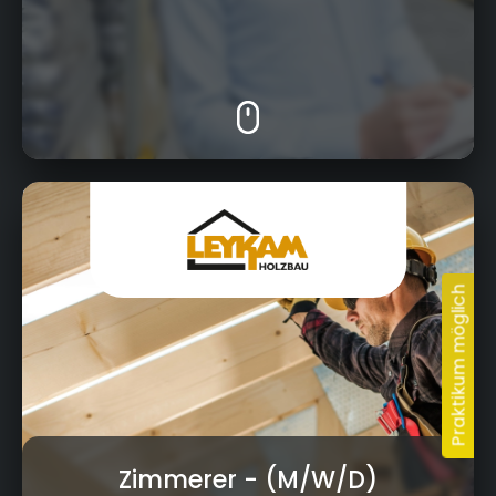
Krumme Fohre 98, 95359 Kasendorf
Zimmerer
- (M/W/D)