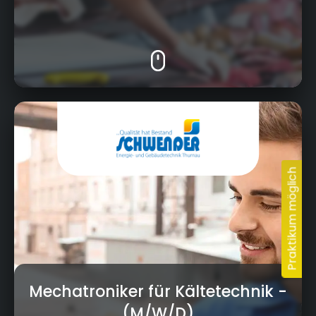
Limmersdorfer Str. 3, 95349 Thurnau
Mechatroniker für Kältetechnik
-
(M/W/D)