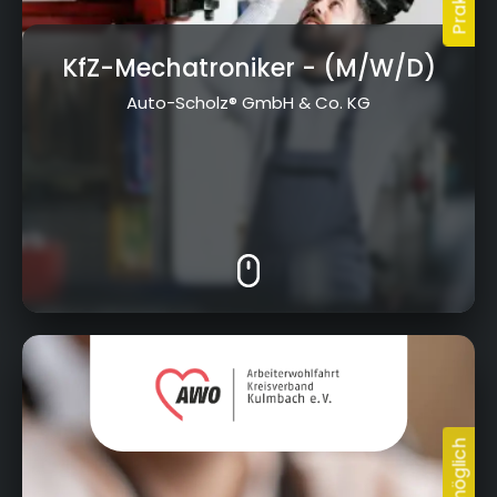
KfZ-Mechatroniker
- (M/W/D)
Auto-Scholz® GmbH & Co. KG
Obere Stadt 36, 95326 Kulmbach