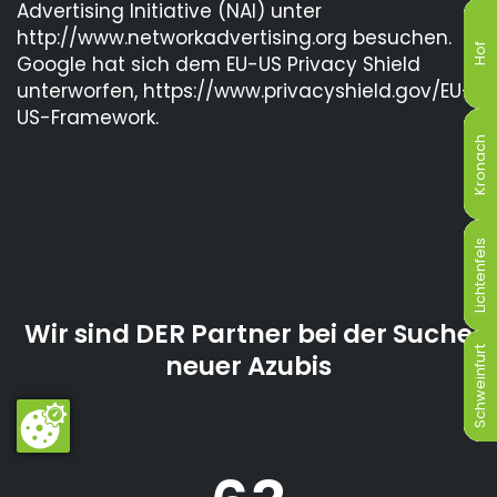
Advertising Initiative (NAI) unter
http://www.networkadvertising.org besuchen.
Hof
Hof
Hof
Hof
Hof
Hof
Google hat sich dem EU-US Privacy Shield
unterworfen, https://www.privacyshield.gov/EU-
US-Framework.
Kronach
Kronach
Kronach
Kronach
Kronach
Kronach
Lichtenfels
Lichtenfels
Lichtenfels
Lichtenfels
Lichtenfels
Lichtenfels
Wir sind DER Partner bei der Suche
Schweinfurt
Schweinfurt
Schweinfurt
Schweinfurt
Schweinfurt
Schweinfurt
neuer Azubis