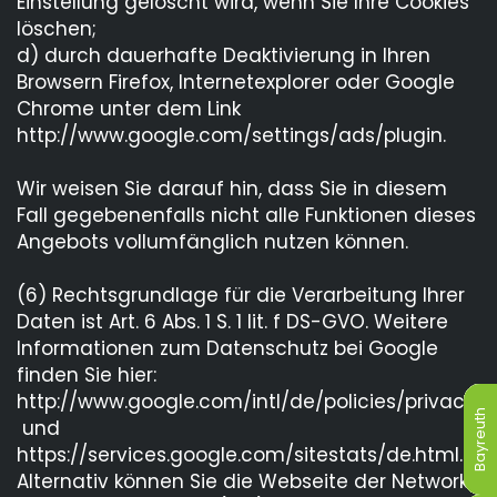
Einstellung gelöscht wird, wenn Sie Ihre Cookies
löschen;
d) durch dauerhafte Deaktivierung in Ihren
Browsern Firefox, Internetexplorer oder Google
Chrome unter dem Link
http://www.google.com/settings/ads/plugin.
Wir weisen Sie darauf hin, dass Sie in diesem
Fall gegebenenfalls nicht alle Funktionen dieses
Angebots vollumfänglich nutzen können.
(6) Rechtsgrundlage für die Verarbeitung Ihrer
Daten ist Art. 6 Abs. 1 S. 1 lit. f DS-GVO. Weitere
Informationen zum Datenschutz bei Google
finden Sie hier:
http://www.google.com/intl/de/policies/privacy
Bayreuth
Bayreuth
Bayreuth
Bayreuth
Bayreuth
Bayreuth
und
https://services.google.com/sitestats/de.html.
Alternativ können Sie die Webseite der Network