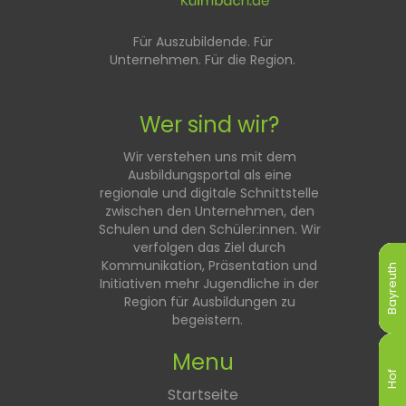
Für Auszubildende. Für
Unternehmen. Für die Region.
Wer sind wir?
Wir verstehen uns mit dem
Ausbildungsportal als eine
regionale und digitale Schnittstelle
zwischen den Unternehmen, den
Schulen und den Schüler:innen. Wir
verfolgen das Ziel durch
Kommunikation, Präsentation und
Bayreuth
Bayreuth
Bayreuth
Bayreuth
Bayreuth
Bayreuth
Initiativen mehr Jugendliche in der
Region für Ausbildungen zu
begeistern.
Menu
Hof
Hof
Hof
Hof
Hof
Hof
Startseite