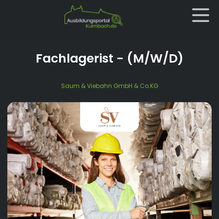
Fachlagerist
- (M/W/D)
Saum & Viebahn GmbH & Co.KG