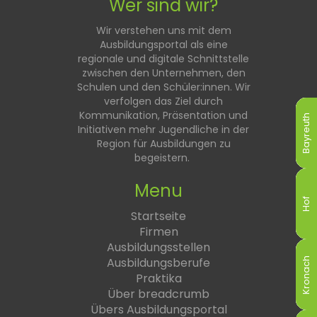
Wer sind wir?
Wir verstehen uns mit dem
Ausbildungsportal als eine
regionale und digitale Schnittstelle
zwischen den Unternehmen, den
Schulen und den Schüler:innen. Wir
verfolgen das Ziel durch
Kommunikation, Präsentation und
Bayreuth
Bayreuth
Bayreuth
Bayreuth
Bayreuth
Bayreuth
Initiativen mehr Jugendliche in der
Region für Ausbildungen zu
begeistern.
Menu
Hof
Hof
Hof
Hof
Hof
Hof
Startseite
Firmen
Ausbildungsstellen
Ausbildungsberufe
Kronach
Kronach
Kronach
Kronach
Kronach
Kronach
Praktika
Über breadcrumb
Übers Ausbildungsportal