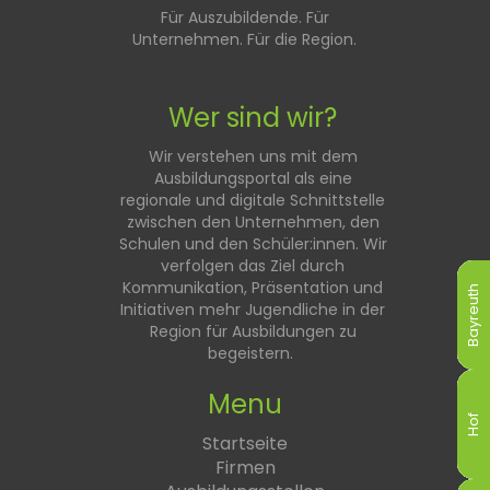
Für Auszubildende. Für
Unternehmen. Für die Region.
Wer sind wir?
Wir verstehen uns mit dem
Ausbildungsportal als eine
regionale und digitale Schnittstelle
zwischen den Unternehmen, den
Schulen und den Schüler:innen. Wir
verfolgen das Ziel durch
Kommunikation, Präsentation und
Bayreuth
Bayreuth
Bayreuth
Bayreuth
Bayreuth
Bayreuth
Initiativen mehr Jugendliche in der
Region für Ausbildungen zu
begeistern.
Menu
Hof
Hof
Hof
Hof
Hof
Hof
Startseite
Firmen