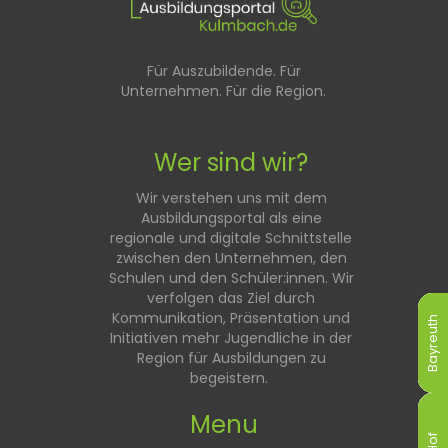
Für Auszubildende. Für
Unternehmen. Für die Region.
Wer sind wir?
Wir verstehen uns mit dem
Ausbildungsportal als eine
regionale und digitale Schnittstelle
zwischen den Unternehmen, den
Schulen und den Schüler:innen. Wir
verfolgen das Ziel durch
Kommunikation, Präsentation und
Bayreuth
Bayreuth
Bayreuth
Bayreuth
Bayreuth
Bayreuth
Initiativen mehr Jugendliche in der
Region für Ausbildungen zu
begeistern.
Menu
Hof
Hof
Hof
Hof
Hof
Hof