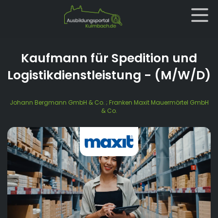
Kaufmann für Spedition und
Logistikdienstleistung
- (M/W/D)
Johann Bergmann GmbH & Co. ; Franken Maxit Mauermörtel GmbH
& Co.