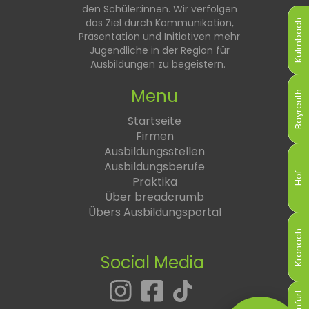
den Schüler:innen. Wir verfolgen
das Ziel durch Kommunikation,
Kulmbach
Kulmbach
Kulmbach
Kulmbach
Kulmbach
Kulmbach
Präsentation und Initiativen mehr
Jugendliche in der Region für
Ausbildungen zu begeistern.
Menu
Bayreuth
Bayreuth
Bayreuth
Bayreuth
Bayreuth
Bayreuth
Startseite
Firmen
Ausbildungsstellen
Ausbildungsberufe
Hof
Hof
Hof
Hof
Hof
Hof
Praktika
Über breadcrumb
Übers Ausbildungsportal
Kronach
Kronach
Kronach
Kronach
Kronach
Kronach
Social Media