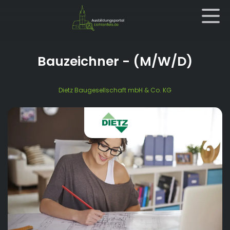
Bauzeichner
- (M/W/D)
Dietz Baugesellschaft mbH & Co. KG