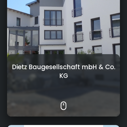
erfolgreich realisiert haben, sind sehr
unterschiedlich. Neben unserem
Hauptwirkungsgebiet in der fränkischen
Heimat haben wir zahlreiche Prestigeprojekte
in größerer Entfernung verantwortet. Von
München am Tunnel Aubing, bis Göttingen
am Heidkopftunnel.
Dietz Baugesellschaft mbH & Co.
KG