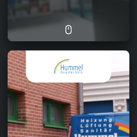
Haustechnik
• Beratung in allen SHK-Bereichen
• Sanierungen, Neugestaltungen und
Neubauten von Bädern und Sanitären
Einrichtungen
• Planung, Installation und Inbtriebnahme von
Heizungsanlagen
• Beratung und Installation von erneuerbaren
Energien wie PV-Anlagen oder
Wärmepumpen