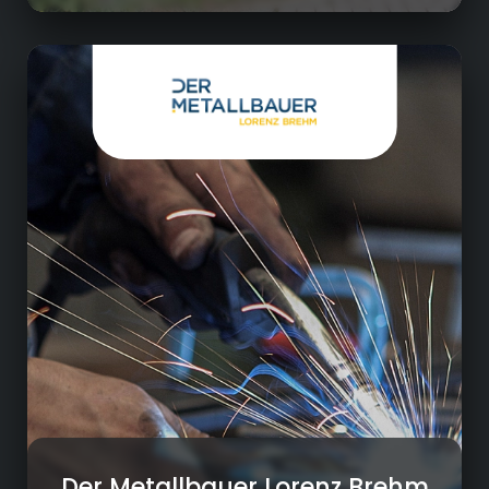
Metallindustrie
Individuelle Kundenberatung
Planung und Konstruktion vielseitiger Projekte
nach Kundenwunsch
Handwerkliche und maschinelle Fertigung
Montage vor Ort beim Kunden
Der Metallbauer Lorenz Brehm