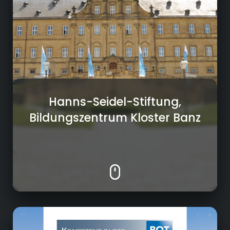
die Konzertreihe "Kammerkonzerte auf Banz"
oder Mitorganisation der
Openairveranstaltung "Lieder auf Banz" in
deren Rahmen die Hanns-Seidel-Stiftung
einen Förderpreis für junge Liedermacher
auslobt.
Hanns-Seidel-Stiftung,
Bildungszentrum Kloster Banz
Korrosionsschutz / Oberflächenveredelung