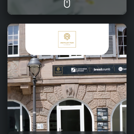
Unternehmensentwicklung
Nach umfangreichen Umbauarbeiten im Jahr
2017 wurden im Digitalzentrum Kulmbach
viele neue Konzepte zur Gestaltung moderner
und inspirierender Arbeitswelten umgesetzt.
So entstand hier mitten in Kulmbach etwas
Neues - modern, innovativ, digital - ein Ort,
der Arbeitsplatz für rund 60 Mitarbeiter aus
unseren Firmen geworden ist.