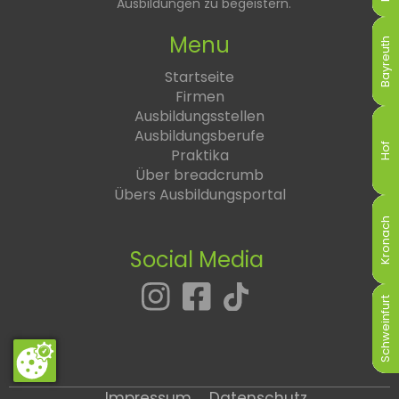
Ausbildungen zu begeistern.
Menu
Bayreuth
Bayreuth
Bayreuth
Bayreuth
Bayreuth
Bayreuth
Startseite
Firmen
Ausbildungsstellen
Ausbildungsberufe
Hof
Hof
Hof
Hof
Hof
Hof
Praktika
Über breadcrumb
Übers Ausbildungsportal
Kronach
Kronach
Kronach
Kronach
Kronach
Kronach
Social Media
Schweinfurt
Schweinfurt
Schweinfurt
Schweinfurt
Schweinfurt
Schweinfurt
Impressum
Datenschutz