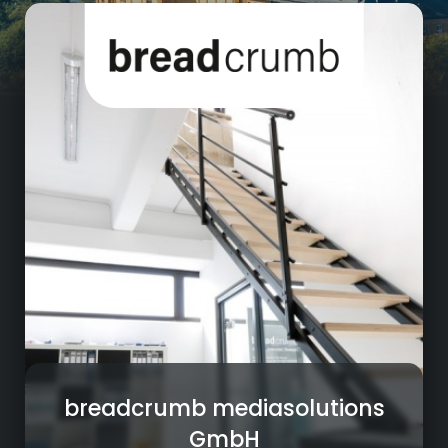
Digitale Medien
Marketing- und Digital-Beratung
Konzeption, Design und Entwicklung von
Websites, Onlineshops und Webportalen
Kampagnen, Social Media und
Onlinemarketing
Dauerhafte Betreuung und
Weiterentwicklung unserer Kunden
breadcrumb mediasolutions
GmbH