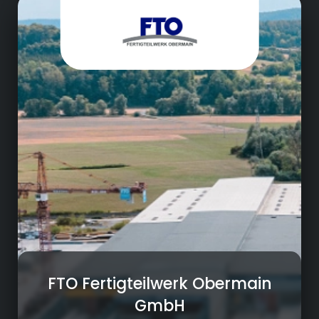
Fertigteilbau, Stahlbeton
Beratung : Wir beraten vom Entwurf bis zur
komplexen Ausführung
Planung: Moderne und kostengünstige
Lösungen nach nationalen und europäischen
Standards
Herstellung: Wir bauen vorgefertigte
Technologie ein, die von jahrzehntelanger
Erfahrung profitiert
Lieferung: zuverlässige Transporte In und
Ausland nach "Just in Time" -System
Montage: Wir montieren mit unserem
eigenen Montageteam und unseren eigenen
Autokrane mit einer Tragkraft von bis zu 220
Tonnen haben
FTO Fertigteilwerk Obermain
GmbH