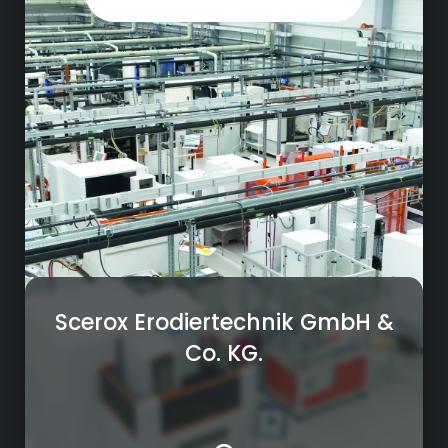
Erodieren (Draht-, Senk- und Startloch) +
Mechanische Bearbeitung:
Fräsen, Drehen, Dreh-Fräsen, Schleifen + PECM
+ Qualitätssicherung mit Messtechnik
Scerox Erodiertechnik GmbH &
Co. KG.