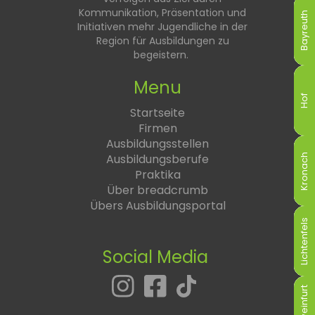
Kommunikation, Präsentation und
Bayreuth
Bayreuth
Bayreuth
Bayreuth
Bayreuth
Bayreuth
Initiativen mehr Jugendliche in der
Region für Ausbildungen zu
begeistern.
Menu
Hof
Hof
Hof
Hof
Hof
Hof
Startseite
Firmen
Ausbildungsstellen
Ausbildungsberufe
Kronach
Kronach
Kronach
Kronach
Kronach
Kronach
Praktika
Über breadcrumb
Übers Ausbildungsportal
Lichtenfels
Lichtenfels
Lichtenfels
Lichtenfels
Lichtenfels
Lichtenfels
Social Media
Schweinfurt
Schweinfurt
Schweinfurt
Schweinfurt
Schweinfurt
Schweinfurt