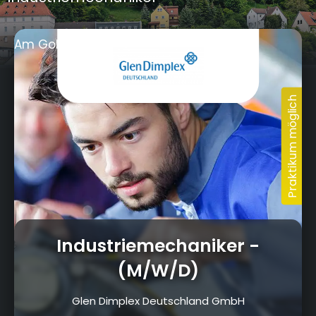
Am Goldenen Feld 18, 95326 Kulmbach
Ausbildungsportal Kulmbach
Unsere Ausbildungsberufe
Industriemechaniker
-
in Kulmbach und der Region
(M/W/D)
Glen Dimplex Deutschland GmbH