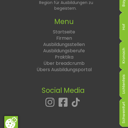
Region für Ausbildungen zu
begeistern.
Menu
Hof
Hof
Hof
Hof
Hof
Hof
Startseite
Firmen
Ausbildungsstellen
Ausbildungsberufe
Kronach
Kronach
Kronach
Kronach
Kronach
Kronach
Praktika
Über breadcrumb
Übers Ausbildungsportal
Lichtenfels
Lichtenfels
Lichtenfels
Lichtenfels
Lichtenfels
Lichtenfels
Social Media
Schweinfurt
Schweinfurt
Schweinfurt
Schweinfurt
Schweinfurt
Schweinfurt