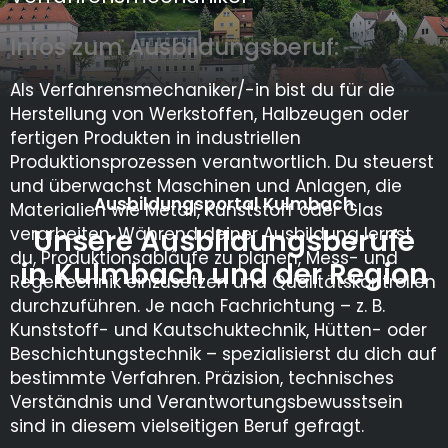
Infos zum Ausbildungsberuf:
Als Verfahrensmechaniker/-in bist du für die
Herstellung von Werkstoffen, Halbzeugen oder
fertigen Produkten in industriellen
Produktionsprozessen verantwortlich. Du steuerst
und überwachst Maschinen und Anlagen, die
Ausbildungsportal Kulmbach
Materialien wie Metall, Kunststoff oder Glas
Unsere Ausbildungsberufe
verarbeiten. Während deiner Ausbildung lernst
du, Produktionsabläufe zu planen, Mess- und
in Kulmbach und der Region
Regeltechnik einzusetzen und Qualitätskontrollen
durchzuführen. Je nach Fachrichtung – z. B.
Kunststoff- und Kautschuktechnik, Hütten- oder
Beschichtungstechnik – spezialisierst du dich auf
bestimmte Verfahren. Präzision, technisches
Verständnis und Verantwortungsbewusstsein
sind in diesem vielseitigen Beruf gefragt.