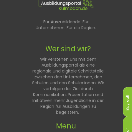
Für Auszubildende. Für
Unternehmen. Für die Region.
Wer sind wir?
Wir verstehen uns mit dem
Ausbildungsportal als eine
regionale und digitale Schnittstelle
zwischen den Unternehmen, den
Schulen und den Schüler:innen. Wir
verfolgen das Ziel durch
Kommunikation, Präsentation und
Bayreuth
Bayreuth
Bayreuth
Bayreuth
Bayreuth
Bayreuth
Initiativen mehr Jugendliche in der
Region für Ausbildungen zu
begeistern.
Menu
Hof
Hof
Hof
Hof
Hof
Hof