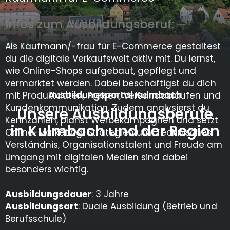
Infos zum Ausbildungsberuf:
Als Kaufmann/-frau für E-Commerce gestaltest
du die digitale Verkaufswelt aktiv mit. Du lernst,
wie Online-Shops aufgebaut, gepflegt und
vermarktet werden. Dabei beschäftigst du dich
Ausbildungsportal Kulmbach
mit Produktdaten, Preisen, Versandabläufen und
Kundenkommunikation. Zudem analysierst du
Unsere Ausbildungsberufe
Kennzahlen, planst Werbekampagnen und setzt
in Kulmbach und der Region
Online-Marketing-Strategien um. Technisches
Verständnis, Organisationstalent und Freude am
Umgang mit digitalen Medien sind dabei
besonders wichtig.
Ausbildungsdauer
: 3 Jahre
Ausbildungsart
: Duale Ausbildung (Betrieb und
Berufsschule)