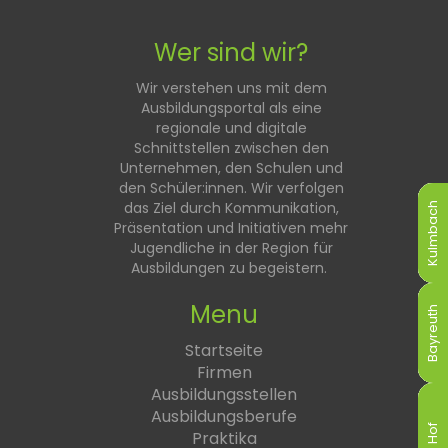
Wer sind wir?
Wir verstehen uns mit dem
Ausbildungsportal als eine
regionale und digitale
Schnittstellen zwischen den
Unternehmen, den Schulen und
den Schüler:innen. Wir verfolgen
das Ziel durch Kommunikation,
Kulmbach
Kulmbach
Kulmbach
Kulmbach
Kulmbach
Kulmbach
Präsentation und Initiativen mehr
Jugendliche in der Region für
Ausbildungen zu begeistern.
Menu
Bayreuth
Bayreuth
Bayreuth
Bayreuth
Bayreuth
Bayreuth
Startseite
Firmen
Ausbildungsstellen
Ausbildungsberufe
Hof
Hof
Hof
Hof
Hof
Hof
Praktika